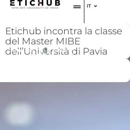
IT
EN
Etichub incontra la classe
del Master MIBE
dell’Università di Pavia
09 Mar, 2026
EVENTI