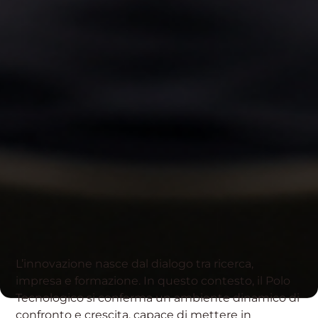
L’innovazione nasce dal dialogo tra ricerca,
impresa e formazione. In questo contesto, il Polo
Tecnologico si conferma un ambiente dinamico di
confronto e crescita, capace di mettere in