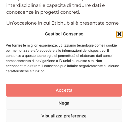
interdisciplinari e capacità di tradurre dati e
conoscenze in progetti concreti.
Un’occasione in cui Etichub si è presentata come
esempio concreto di realtà nata dall’incontro tra
Gestisci Consenso
ricerca universitaria e imprenditorialità,
condividendo con gli studenti un’esperienza
Per fornire le migliori esperienze, utilizziamo tecnologie come i cookie
costruita sul trasferimento tecnologico,
per memorizzare e/o accedere alle informazioni del dispositivo. Il
consenso a queste tecnologie ci permetterà di elaborare dati come il
sull’applicazione pratica della ricerca e sul dialogo
comportamento di navigazione o ID unici su questo sito. Non
continuo tra competenze scientifiche e sviluppo
acconsentire o ritirare il consenso può influire negativamente su alcune
d’impresa.
caratteristiche e funzioni.
Dentro il mondo Etichub
Accetta
Oltre al confronto, gli studenti hanno avuto
l’opportunità di visitare i laboratori e gli spazi di
Nega
Etichub, entrando in contatto diretto con le
attività di testing cosmetico. Durante la visita
Visualizza preferenze
hanno potuto osservare le strumentazioni