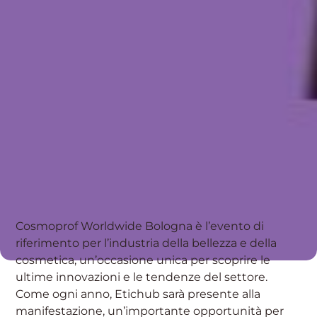
Cosmoprof Worldwide Bologna
è l’evento di
riferimento per l’industria della bellezza e della
cosmetica, un’occasione unica per scoprire le
ultime innovazioni e le tendenze del settore.
Come ogni anno, Etichub sarà presente alla
manifestazione, un’importante opportunità per