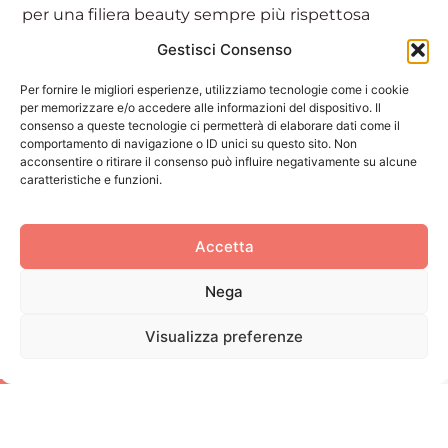
per una filiera beauty sempre più rispettosa
dell’ambiente. Inoltre, si discuterà dell’innovazione
Gestisci Consenso
tecnologica nell’ambito degli ingredienti, dei
processi produttivi e dei materiali di packaging,
Per fornire le migliori esperienze, utilizziamo tecnologie come i cookie
per memorizzare e/o accedere alle informazioni del dispositivo. Il
con l’obiettivo di promuovere soluzioni sempre
consenso a queste tecnologie ci permetterà di elaborare dati come il
più eco-friendly.
comportamento di navigazione o ID unici su questo sito. Non
Data
: 21 marzo
acconsentire o ritirare il consenso può influire negativamente su alcune
caratteristiche e funzioni.
Orario
: 13:30 – 14:30
Luogo
: Cosmoprof Worldwide Bologna, Sala
Madrigale oppure online su GoToWebinar
Accetta
Nega
Visualizza preferenze